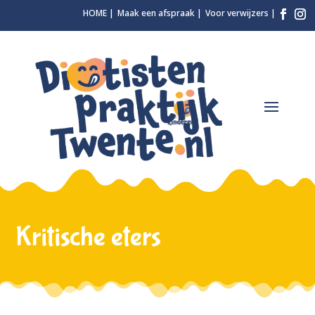
HOME
Maak een afspraak
Voor verwijzers
Kritische eters